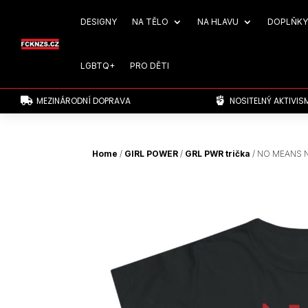
DESIGNY
NA TĚLO
NA HLAVU
DOPLŇKY
LGBTQ+
PRO DĚTI
MEZINÁRODNÍ DOPRAVA
NOSITELNÝ AKTIVIS


Home
/
GIRL POWER
/
GRL PWR trička
/ NO MEANS NO