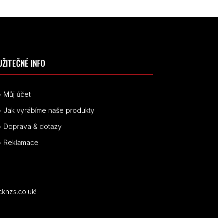
UŽITEČNÉ INFO
• Můj účet
• Jak vyrábíme naše produkty
• Doprava & dotazy
• Reklamace
cknzs.co.uk!