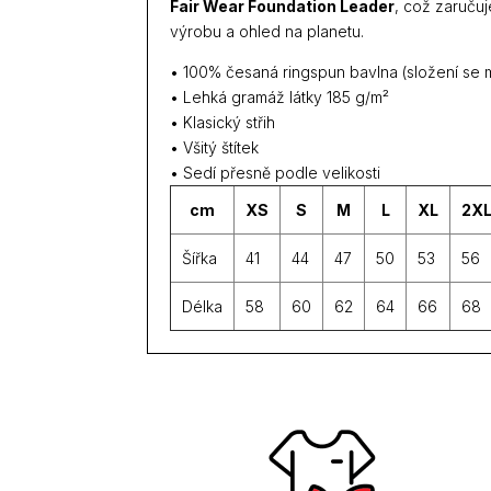
Fair Wear Foundation Leader
, což zaruču
výrobu a ohled na planetu.
• 100% česaná ringspun bavlna (složení se m
• Lehká gramáž látky 185 g/m²
• Klasický střih
• Všitý štítek
• Sedí přesně podle velikosti
cm
XS
S
M
L
XL
2X
Šířka
41
44
47
50
53
56
Délka
58
60
62
64
66
68