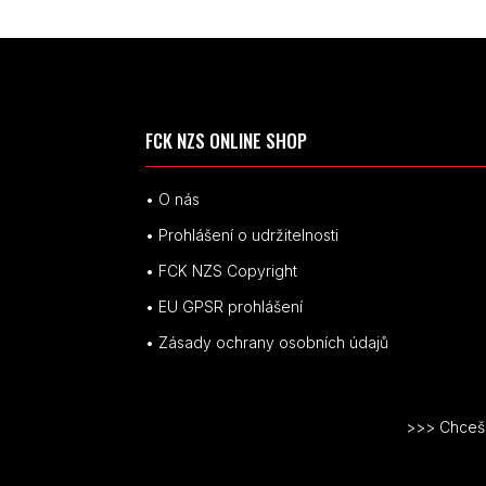
FCK NZS ONLINE SHOP
• O nás
• Prohlášení o udržitelnosti
• FCK NZS Copyright
• EU
GPSR p
rohlášení
• Zásady ochrany osobních údajů
>>> Chceš v