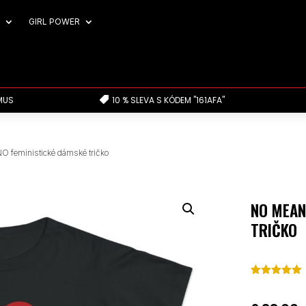
GIRL POWER
MUS
10 % SLEVA S KÓDEM "161AFA"

 feministické dámské tričko
NO MEAN
TRIČKO
Hodnoceno
5.00
z 5 na
základě