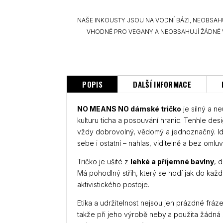
NAŠE INKOUSTY JSOU NA VODNÍ BÁZI, NEOBSAH
VHODNÉ PRO VEGANY A NEOBSAHUJÍ ŽÁDNÉ 
POPIS
DALŠÍ INFORMACE
NO MEANS NO dámské tričko
je silný a n
kulturu ticha a posouvání hranic. Tenhle des
vždy dobrovolný, vědomý a jednoznačný. Ide
sebe i ostatní – nahlas, viditelně a bez omluv
Tričko je ušité z
lehké a příjemné bavlny
, 
Má pohodlný střih, který se hodí jak do každ
aktivistického postoje.
Etika a udržitelnost nejsou jen prázdné fráze
takže při jeho výrobě nebyla použita žádná