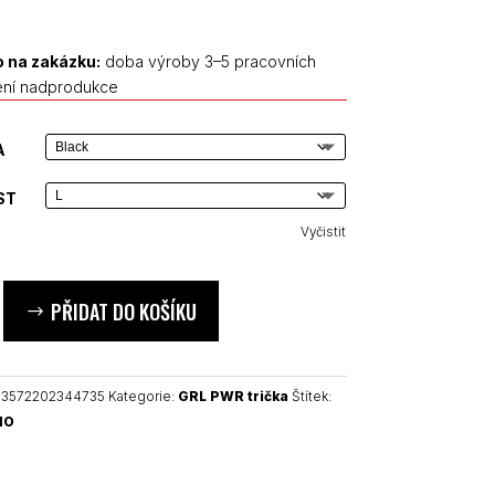
 na zakázku:
doba výroby 3–5 pracovních
ení nadprodukce
A
ST
Vyčistit
PŘIDAT DO KOŠÍKU
13572202344735
Kategorie:
GRL PWR trička
Štítek:
NO