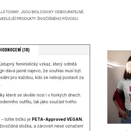
UJÍ TOXINY, JSOU BIOLOGICKY ODBOURATELNÉ,
VEDLEJŠÍ PRODUKTY ŽIVOČIŠNÉHO PŮVODU.
HODNOCENÍ (18)
eústupný feministický vzkaz, který odmítá
ign dává jasně najevo, že souhlas musí být
ální pro každou, kdo se nebojí postavit za
.
díky které se skvěle nosí i v horkých dnech.
odenního outfitu, tak jako součást tvého
 – tohle tričko je
PETA-Approved VEGAN
,
 živočišná složka, a zároveň nese označení