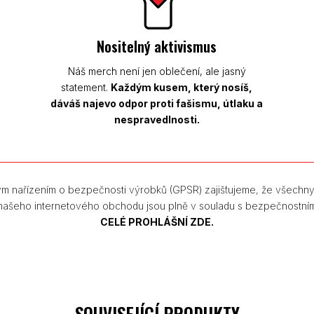
Nositelný aktivismus
Náš merch není jen oblečení, ale jasný
statement.
Každým kusem, který nosíš,
dáváš najevo odpor proti fašismu, útlaku a
nespravedlnosti.
m nařízením o bezpečnosti výrobků (GPSR) zajišťujeme, že všechn
 našeho internetového obchodu jsou plně v souladu s bezpečnostní
CELÉ PROHLÁŠNÍ ZDE.
SOUVISEJÍCÍ PRODUKTY