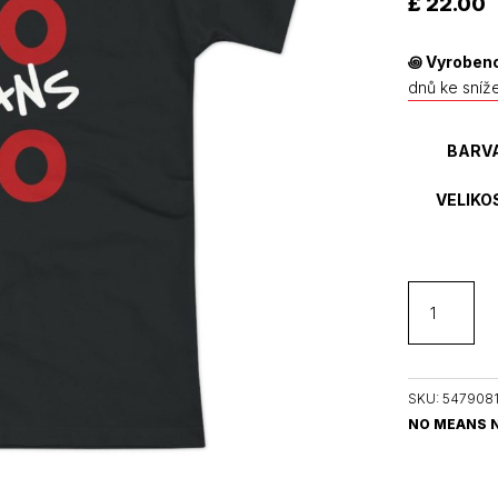
£
22.00
hodnocení
zákazníků
꩜
Vyrobeno
dnů ke sníž
BARV
VELIKO
NO
MEANS
NO
feministické
dámské
SKU:
547908
tričko
NO MEANS 
množství