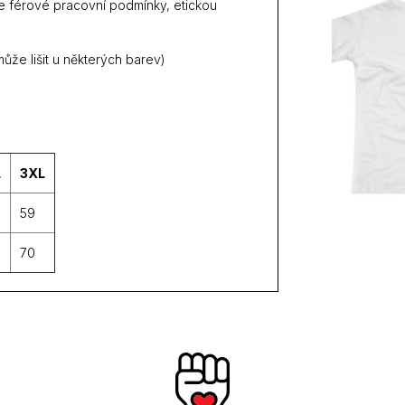
je férové pracovní podmínky, etickou
ůže lišit u některých barev)
L
3XL
59
70