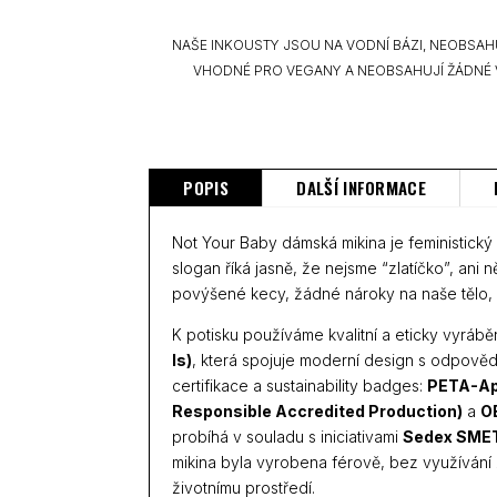
NAŠE INKOUSTY JSOU NA VODNÍ BÁZI, NEOBSAH
VHODNÉ PRO VEGANY A NEOBSAHUJÍ ŽÁDNÉ 
POPIS
DALŠÍ INFORMACE
Not Your Baby dámská mikina je feministický
slogan říká jasně, že nejsme “zlatíčko”, ani 
povýšené kecy, žádné nároky na naše tělo, 
K potisku používáme kvalitní a eticky vyrá
Is)
, která spojuje moderní design s odpov
certifikace a sustainability badges:
PETA-Ap
Responsible Accredited Production)
a
O
probíhá v souladu s iniciativami
Sedex SME
mikina byla vyrobena férově, bez využívání
životnímu prostředí.