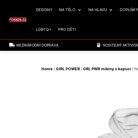
DESIGNY
NA TĚLO
NA HLAVU
DOPLŇKY
LGBTQ+
PRO DĚTI
MEZINÁRODNÍ DOPRAVA
NOSITELNÝ AKTIVIS


Home
/
GIRL POWER
/
GRL PWR mikiny s kapucí
/ N