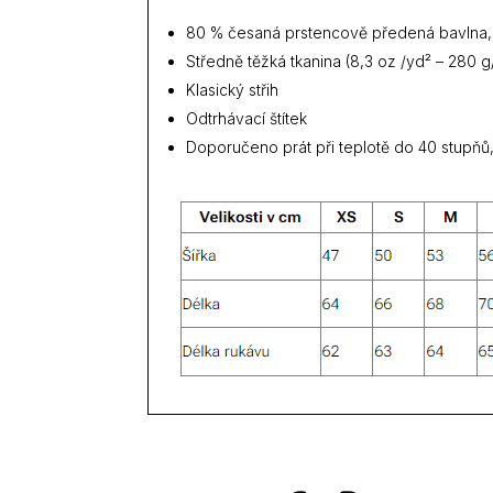
80 % česaná prstencově předená bavlna,
Středně těžká tkanina (8,3 oz /yd² – 280 g
Klasický střih
Odtrhávací štítek
Doporučeno prát při teplotě do 40 stupňů,