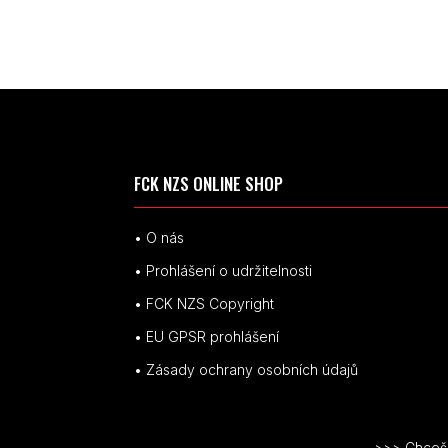
FCK NZS ONLINE SHOP
• O nás
• Prohlášení o udržitelnosti
• FCK NZS Copyright
• EU
GPSR p
rohlášení
• Zásady ochrany osobních údajů
>>> Chceš v