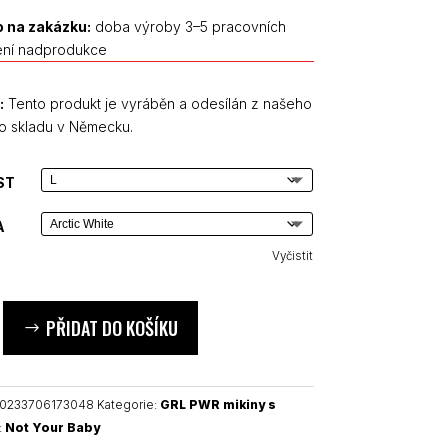
 na zakázku:
doba výroby 3–5 pracovních
ení nadprodukce
:
Tento produkt je vyráběn a odesílán z našeho
o skladu v Německu.
ST
A
Vyčistit
PŘIDAT DO KOŠÍKU
50233706173048
Kategorie:
GRL PWR mikiny s
:
Not Your Baby