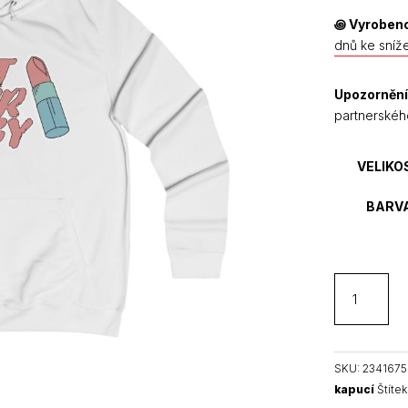
꩜
Vyrobeno
dnů ke sníž
Upozornění
partnerskéh
VELIKO
BARV
Not
Your
Baby
dámská
mikina
SKU:
234167
množství
kapucí
Štítek