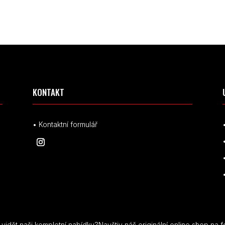
KONTAKT
• Kontaktní formulář
idět naši kompletní nabídku?Navštiv náš originální online shop na f