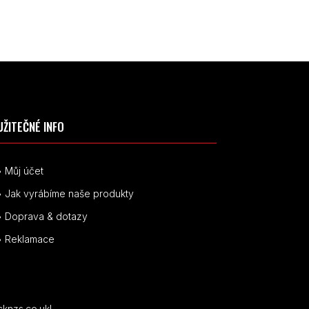
UŽITEČNÉ INFO
• Můj účet
• Jak vyrábíme naše produkty
• Doprava & dotazy
• Reklamace
cknzs.co.uk!