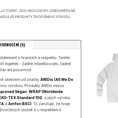
UJÍ TOXINY, JSOU BIOLOGICKY ODBOURATELNÉ,
VEDLEJŠÍ PRODUKTY ŽIVOČIŠNÉHO PŮVODU.
HODNOCENÍ (5)
 statement o hranicích a respektu. Tenhle
něčí majetek - žádné infantilizování, žádné
čas ani pozornost.
běné oblečení od značky
AWDis (All We Do
ědnou výrobou. Produkty AWDis nesou
proved Vegan
,
WRAP (Worldwide
EKO-TEX Standard 100
, a jejich výroba
TA
a
Amfori BSCI
. To zaručuje, že tvoje
 živočišných složek a s respektem k