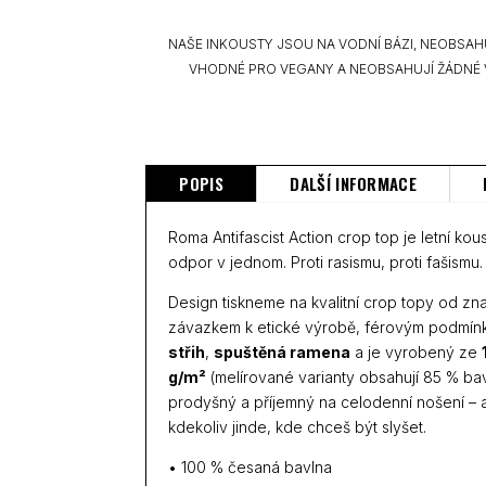
NAŠE INKOUSTY JSOU NA VODNÍ BÁZI, NEOBSAH
VHODNÉ PRO VEGANY A NEOBSAHUJÍ ŽÁDNÉ 
POPIS
DALŠÍ INFORMACE
Roma Antifascist Action crop top je letní ko
odpor v jednom. Proti rasismu, proti fašismu.
Design tiskneme na kvalitní crop topy od zn
závazkem k etické výrobě, férovým podmínk
střih
,
spuštěná ramena
a je vyrobený ze
g/m²
(melírované varianty obsahují 85 % bavl
prodyšný a příjemný na celodenní nošení – a
kdekoliv jinde, kde chceš být slyšet.
• 100 % česaná bavlna