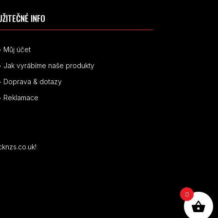
UŽITEČNÉ INFO
• Můj účet
• Jak vyrábíme naše produkty
• Doprava & dotazy
• Reklamace
cknzs.co.uk!
0