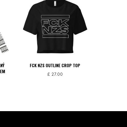
ANÝ
FCK NZS OUTLINE CROP TOP
VEM
£
27.00