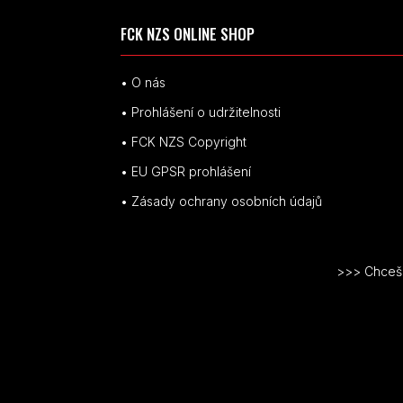
FCK NZS ONLINE SHOP
• O nás
• Prohlášení o udržitelnosti
• FCK NZS Copyright
• EU
GPSR p
rohlášení
• Zásady ochrany osobních údajů
>>> Chceš v