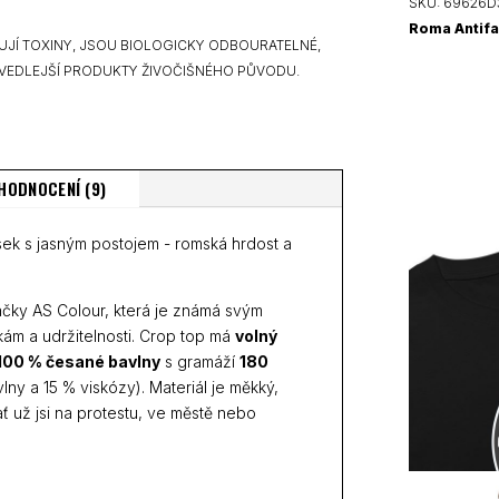
top
SKU:
69626D
množství
Roma Antifa
UJÍ TOXINY, JSOU BIOLOGICKY ODBOURATELNÉ,
VEDLEJŠÍ PRODUKTY ŽIVOČIŠNÉHO PŮVODU.
HODNOCENÍ (9)
usek s jasným postojem - romská hrdost a
ačky AS Colour, která je známá svým
ám a udržitelnosti. Crop top má
volný
100 % česané bavlny
s gramáží
180
ny a 15 % viskózy). Materiál je měkký,
ť už jsi na protestu, ve městě nebo