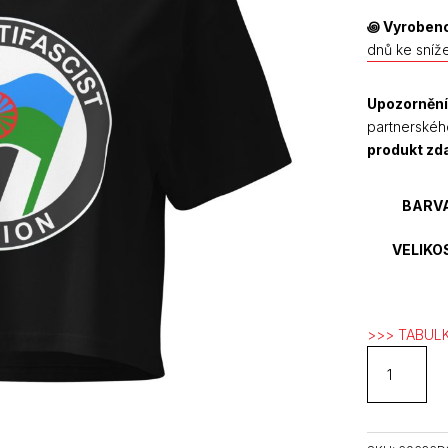
꩜
Vyrobeno
dnů ke sníž
Upozornění
partnerskéh
produkt z
BARV
VELIKO
>>> TABULK
Roma
Antifascist
Action
crop