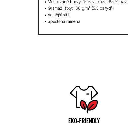
• Melírované barvy: 15 % viskóza, 85 % bav
• Gramáž látky: 180 g/m² (5,3 oz/yd²)
• Volnější střih
• Spuštěná ramena
EKO-FRIENDLY