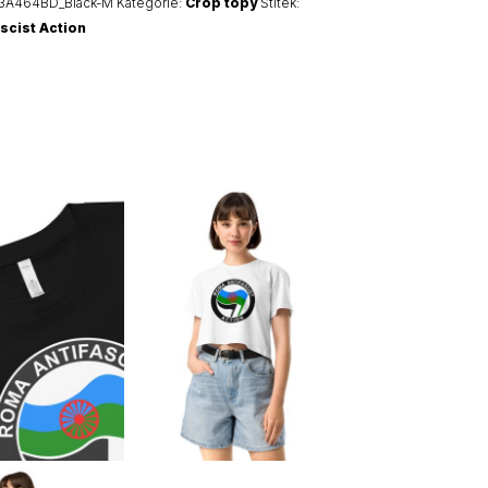
3A464BD_Black-M
Kategorie:
Crop topy
Štítek:
scist Action