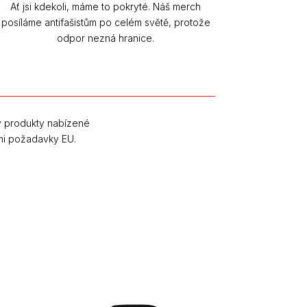
Ať jsi kdekoli, máme to pokryté. Náš merch
posíláme antifašistům po celém světě, protože
odpor nezná hranice.
y produkty nabízené
mi požadavky EU.