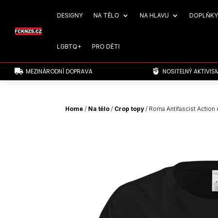
DESIGNY
NA TĚLO
NA HLAVU
DOPLŇKY
LGBTQ+
PRO DĚTI
MEZINÁRODNÍ DOPRAVA
NOSITELNÝ AKTIVIS


Home
/
Na tělo
/
Crop topy
/ Roma Antifascist Action