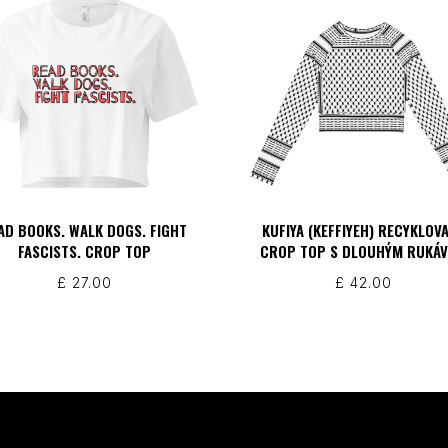
AD BOOKS. WALK DOGS. FIGHT
KUFIYA (KEFFIYEH) RECYKLOV
FASCISTS. CROP TOP
CROP TOP S DLOUHÝM RUKÁ
£
27.00
£
42.00