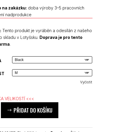
 na zakázku:
doba výroby 3–5 pracovních
ení nadprodukce
:
Tento produkt je vyráběn a odesílán z našeho
o skladu v Lotyšsku.
Doprava je pro tento
darma
.
A
ST
Vyčistit
A VELIKOSTÍ <<<
PŘIDAT DO KOŠÍKU