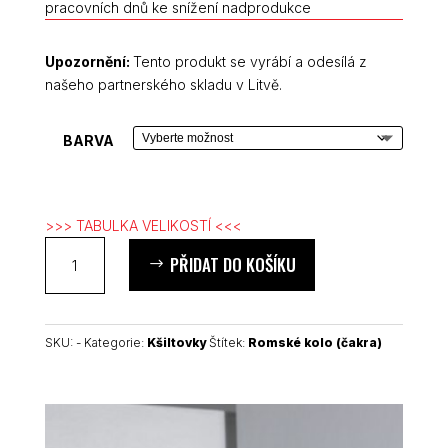
pracovních dnů ke snížení nadprodukce
Upozornění:
Tento produkt se vyrábí a odesílá z
našeho partnerského skladu v Litvě.
BARVA
>>> TABULKA VELIKOSTÍ <<<
Romské
PŘIDAT DO KOŠÍKU
kolo
(červená
čakra)
kšiltovka
SKU:
-
Kategorie:
Kšiltovky
Štítek:
Romské kolo (čakra)
množství