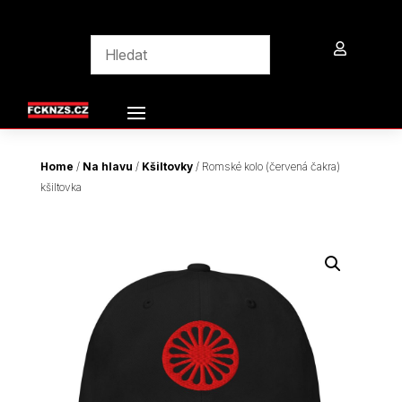

Home
/
Na hlavu
/
Kšiltovky
/ Romské kolo (červená čakra)
kšiltovka