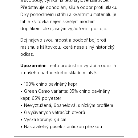
a svobody, vyniká na této stylové kšiltovce.
Představuje odhodlání, sílu a odpor proti útlaku.
Díky pohodlnému střihu a kvalitnímu materiálu je
tahle kšiltovka nejen skvělým módním
doplňkem, ale i jasným vyjádřením postoje.
Dej najevo svou hrdost a podpoř boj proti
rasismu s kšiltovkou, která nese silný historický
odkaz.
Upozornění:
Tento produkt se vyrábí a odesílá
z našeho partnerského skladu v Litvě.
• 100% chino bavlněný kepr
• Green Camo varianta: 35% chino bavlněný
kepr, 65% polyester
• Nevyztužená, 6panelová, s nízkým profilem
• 6 vyšívaných větracích otvorů
• Výška koruny: 7,6 cm
• Nastavitelný pásek s antickou přezkou