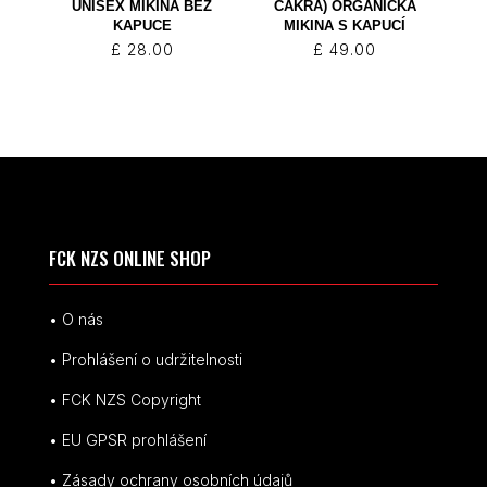
UNISEX MIKINA BEZ
ČAKRA) ORGANICKÁ
KAPUCE
MIKINA S KAPUCÍ
£
28.00
£
49.00
FCK NZS ONLINE SHOP
• O nás
• Prohlášení o udržitelnosti
• FCK NZS Copyright
• EU
GPSR p
rohlášení
• Zásady ochrany osobních údajů