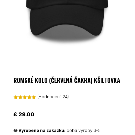
ROMSKÉ KOLO (ČERVENÁ ČAKRA) KŠILTOVKA
(Hodnocení:
24
)
Hodnoceno
5.00
z 5 na
základě
£
29.00
hodnocení
zákazníků
꩜
Vyrobeno na zakázku:
doba výroby 3–5