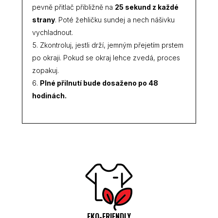
pevně přitlač přibližně na
25 sekund z každé
strany
. Poté žehličku sundej a nech nášivku
vychladnout.
Zkontroluj, jestli drží, jemným přejetím prstem
po okraji. Pokud se okraj lehce zvedá, proces
zopakuj.
Plné přilnutí bude dosaženo po 48
hodinách.
EKO-FRIENDLY