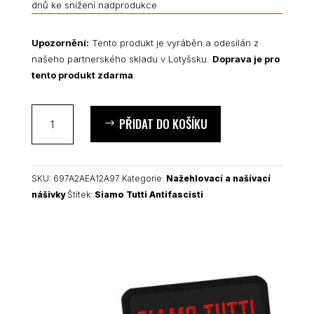
dnů ke snížení nadprodukce
Upozornění:
Tento produkt je vyráběn a odesílán z
našeho partnerského skladu v Lotyšsku.
Doprava je pro
tento produkt zdarma
.
Siamo
PŘIDAT DO KOŠÍKU
Tutti
Antifascisti
nášivka
množství
SKU:
697A2AEA12A97
Kategorie:
Nažehlovací a našívací
nášivky
Štítek:
Siamo Tutti Antifascisti