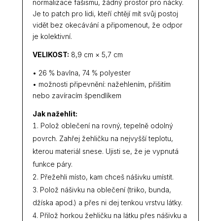
normalizace fašismu, žádný prostor pro nácky.
Je to patch pro lidi, kteří chtějí mít svůj postoj
vidět bez okecávání a připomenout, že odpor
je kolektivní.
VELIKOST:
8,9 cm × 5,7 cm
• 26 % bavlna, 74 % polyester
• možnosti připevnění: nažehlením, přišitím
nebo zavíracím špendlíkem
Jak nažehlit:
Polož oblečení na rovný, tepelně odolný
povrch. Zahřej žehličku na nejvyšší teplotu,
kterou materiál snese. Ujisti se, že je vypnutá
funkce páry.
Přežehli místo, kam chceš nášivku umístit.
Polož nášivku na oblečení (triiko, bunda,
džíska apod.) a přes ni dej tenkou vrstvu látky.
Přilož horkou žehličku na látku přes nášivku a