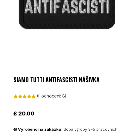
SIAMO TUTTI ANTIFASCISTI NÁŠIVKA
(Hodnocení:
8
)
Hodnoceno
5.00
z 5 na
základě
£
20.00
hodnocení
zákazníků
꩜
Vyrobeno na zakázku:
doba výroby 3–5 pracovních