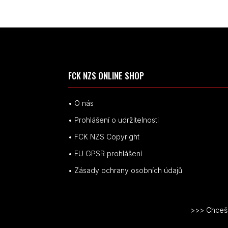
FCK NZS ONLINE SHOP
• O nás
• Prohlášení o udržitelnosti
• FCK NZS Copyright
• EU
GPSR p
rohlášení
• Zásady ochrany osobních údajů
>>> Chceš v