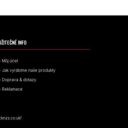
UŽITEČNÉ INFO
• Můj účet
• Jak vyrábíme naše produkty
• Doprava & dotazy
• Reklamace
cknzs.co.uk!