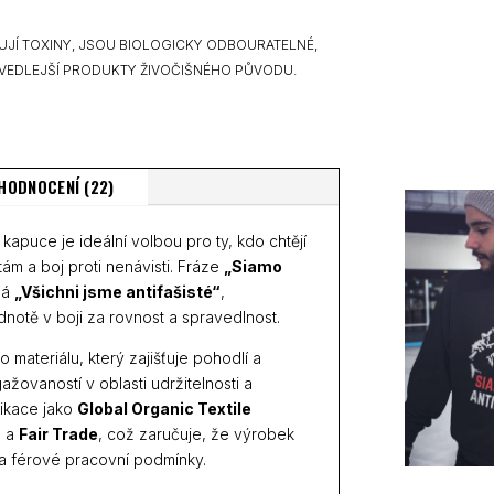
UJÍ TOXINY, JSOU BIOLOGICKY ODBOURATELNÉ,
VEDLEJŠÍ PRODUKTY ŽIVOČIŠNÉHO PŮVODU.
HODNOCENÍ (22)
kapuce je ideální volbou pro ty, kdo chtějí
ám a boj proti nenávisti. Fráze
„Siamo
ná
„Všichni jsme antifašisté“
,
ednotě v boji za rovnost a spravedlnost.
 materiálu, který zajišťuje pohodlí a
žovaností v oblasti udržitelnosti a
fikace jako
Global Organic Textile
n
a
Fair Trade
, což zaručuje, že výrobek
 a férové pracovní podmínky.