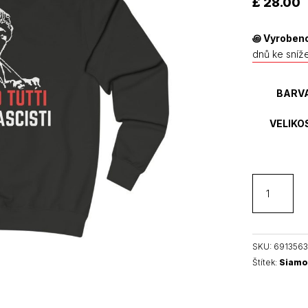
£
28.00
hodnocení
zákazníků
꩜
Vyrobeno
dnů ke sníž
BARV
VELIKO
Siamo
Tutti
Antifascisti
unisex
mikina
SKU:
6913563
bez
Štítek:
Siamo 
kapuce
množství