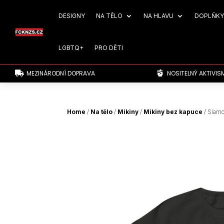
DESIGNY
NA TĚLO
NA HLAVU
DOPLŇKY
LGBTQ+
PRO DĚTI
MEZINÁRODNÍ DOPRAVA
NOSITELNÝ AKTIVIS


Home
/
Na tělo
/
Mikiny
/
Mikiny bez kapuce
/ Siamo