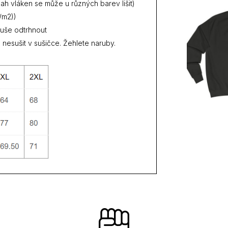
h vláken se může u různých barev lišit)
/m2))
duše odtrhnout
 nesušit v sušičce. Žehlete naruby.