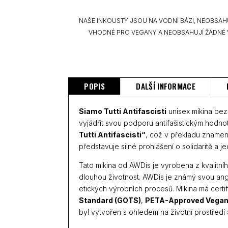
NAŠE INKOUSTY JSOU NA VODNÍ BÁZI, NEOBSAH
VHODNÉ PRO VEGANY A NEOBSAHUJÍ ŽÁDNÉ 
POPIS
DALŠÍ INFORMACE
Siamo Tutti Antifascisti
unisex mikina bez 
vyjádřit svou podporu antifašistickým hodnot
Tutti Antifascisti“
, což v překladu zname
představuje silné prohlášení o solidaritě a j
Tato mikina od AWDis je vyrobena z kvalitního
dlouhou životnost. AWDis je známý svou anga
etických výrobních procesů. Mikina má certi
Standard (GOTS)
,
PETA-Approved Vega
byl vytvořen s ohledem na životní prostředí