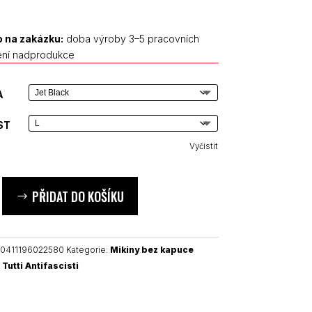
 na zakázku:
doba výroby 3–5 pracovních
ení nadprodukce
A
ST
Vyčistit
PŘIDAT DO KOŠÍKU
0411196022580
Kategorie:
Mikiny bez kapuce
Tutti Antifascisti