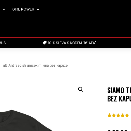
GIRL POWER
MUS
10 % SLEVA S KÓDEM "161AFA"

 Tutti Antifascisti unisex mikina bez kapuce
SIAMO T
BEZ KAP
Hodnoceno
4.95
z 5 na
základě