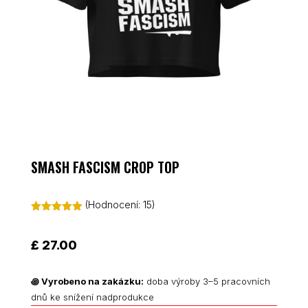
SMASH FASCISM CROP TOP
(Hodnocení:
15
)
Hodnoceno
4.93
z 5 na
základě
£
27.00
hodnocení
zákazníků
꩜
Vyrobeno na zakázku:
doba výroby 3–5 pracovních
dnů ke snížení nadprodukce