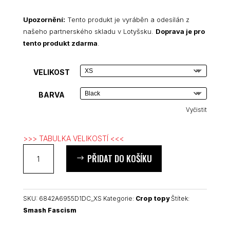
Upozornění:
Tento produkt je vyráběn a odesílán z
našeho partnerského skladu v Lotyšsku.
Doprava je pro
tento produkt zdarma
.
VELIKOST
BARVA
Vyčistit
>>> TABULKA VELIKOSTÍ <<<
Smash
PŘIDAT DO KOŠÍKU
Fascism
crop
top
množství
SKU:
6842A6955D1DC_XS
Kategorie:
Crop topy
Štítek:
Smash Fascism