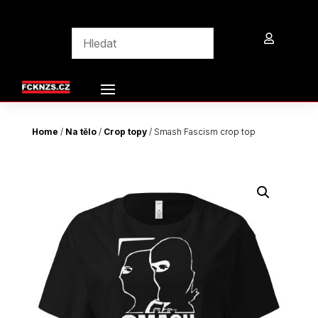

Home
/
Na tělo
/
Crop topy
/ Smash Fascism crop top