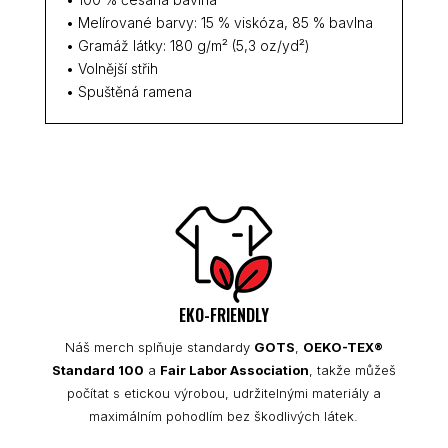
• Melírované barvy: 15 % viskóza, 85 % bavlna
• Gramáž látky: 180 g/m² (5,3 oz/yd²)
• Volnější střih
• Spuštěná ramena
EKO-FRIENDLY
Náš merch splňuje standardy
GOTS
,
OEKO-TEX®
Standard 100
a
Fair Labor Association
, takže můžeš
počítat s etickou výrobou, udržitelnými materiály a
maximálním pohodlím bez škodlivých látek.