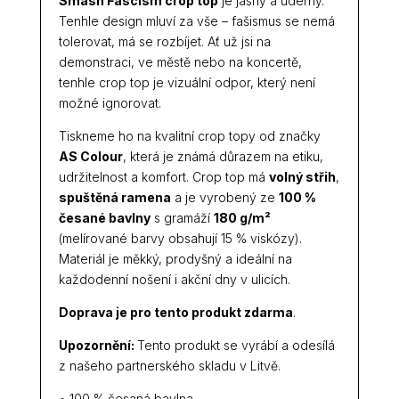
Smash Fascism crop top
je jasný a úderný.
Tenhle design mluví za vše – fašismus se nemá
tolerovat, má se rozbíjet. Ať už jsi na
demonstraci, ve městě nebo na koncertě,
tenhle crop top je vizuální odpor, který není
možné ignorovat.
Tiskneme ho na kvalitní crop topy od značky
AS Colour
, která je známá důrazem na etiku,
udržitelnost a komfort. Crop top má
volný střih
,
spuštěná ramena
a je vyrobený ze
100 %
česané bavlny
s gramáží
180 g/m²
(melírované barvy obsahují 15 % viskózy).
Materiál je měkký, prodyšný a ideální na
každodenní nošení i akční dny v ulicích.
Doprava je pro tento produkt zdarma
.
Upozornění:
Tento produkt se vyrábí a odesílá
z našeho partnerského skladu v Litvě.
• 100 % česaná bavlna