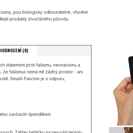
 toxiny, jsou biologicky odbouratelné, vhodné
lejší produkty živočišného původu.
HODNOCENÍ (8)
ých statement proti fašismu, neonacismu a
o, že fašismus nemá mít žádný prostor - ani
životě. Smash Fascism je o odporu,
 nebo zavíracím špendlíkem
ovrch. Zahřej žehličku na nejvyšší teplotu,