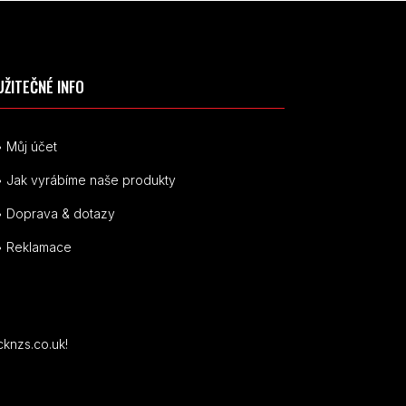
UŽITEČNÉ INFO
• Můj účet
• Jak vyrábíme naše produkty
• Doprava & dotazy
• Reklamace
cknzs.co.uk!