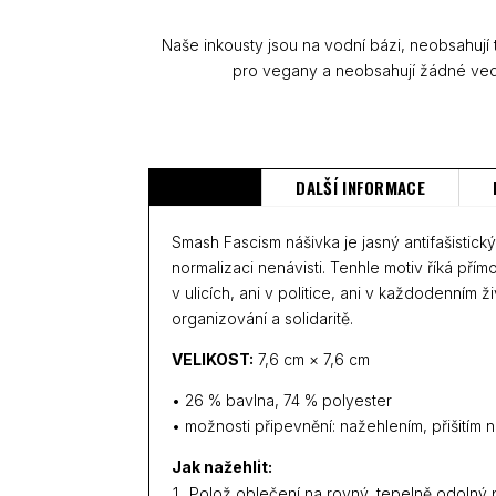
Naše inkousty jsou na vodní bázi, neobsahují
pro vegany a neobsahují žádné ved
POPIS
DALŠÍ INFORMACE
Smash Fascism nášivka je jasný antifašistick
normalizaci nenávisti. Tenhle motiv říká přím
v ulicích, ani v politice, ani v každodenním 
organizování a solidaritě.
VELIKOST:
7,6 cm × 7,6 cm
• 26 % bavlna, 74 % polyester
• možnosti připevnění: nažehlením, přišitím
Jak nažehlit:
Polož oblečení na rovný, tepelně odolný p