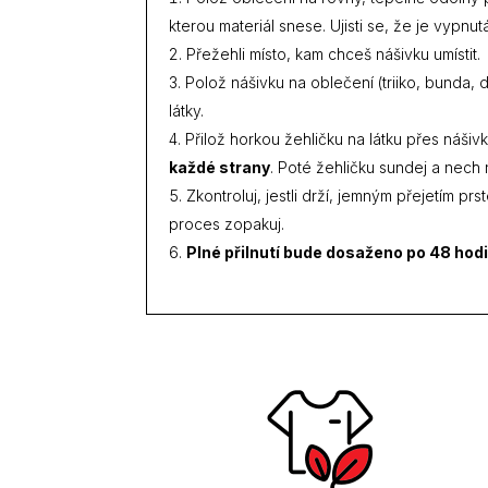
kterou materiál snese. Ujisti se, že je vypnut
Přežehli místo, kam chceš nášivku umístit.
Polož nášivku na oblečení (triiko, bunda, 
látky.
Přilož horkou žehličku na látku přes nášiv
každé strany
. Poté žehličku sundej a nech
Zkontroluj, jestli drží, jemným přejetím pr
proces zopakuj.
Plné přilnutí bude dosaženo po 48 hod