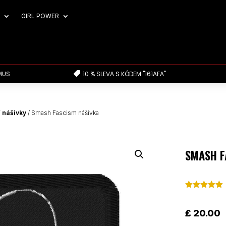
GIRL POWER
MUS
10 % SLEVA S KÓDEM "161AFA"

 nášivky
/ Smash Fascism nášivka
SMASH F
Hodnoceno
5.00
z 5 na
základě
£
20.00
hodnocení
zákazníků