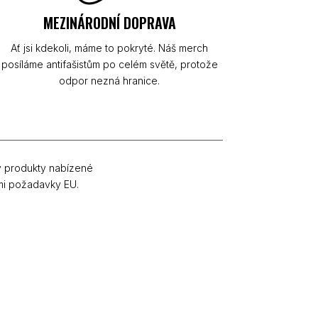
MEZINÁRODNÍ DOPRAVA
Ať jsi kdekoli, máme to pokryté. Náš merch
posíláme antifašistům po celém světě, protože
odpor nezná hranice.
y produkty nabízené
mi požadavky EU.