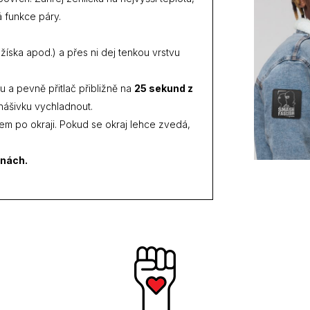
á funkce páry.
džíska apod.) a přes ni dej tenkou vrstvu
ku a pevně přitlač přibližně na
25 sekund z
 nášivku vychladnout.
stem po okraji. Pokud se okraj lehce zvedá,
inách.