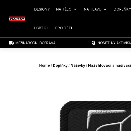
DESIGNY
NA TĚLO
NA HLAVU
DOPLŇKY
LGBTQ+
PRO DĚTI
MEZINÁRODNÍ DOPRAVA
NOSITELNÝ AKTIVIS


Home
/
Doplňky
/
Nášivky
/
Nažehlovací a našívací