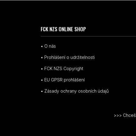
FCK NZS ONLINE SHOP
• O nás
• Prohlášení o udržitelnosti
• FCK NZS Copyright
• EU
GPSR p
rohlášení
• Zásady ochrany osobních údajů
>>> Chceš v