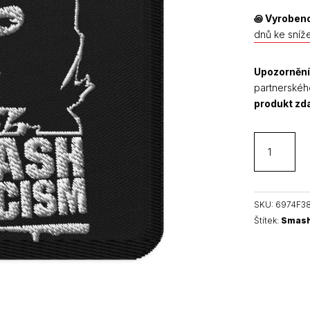
꩜
Vyrobeno
dnů ke sníž
Upozornění
partnerskéh
produkt z
Smash
Fascism
nášivka
množství
SKU:
6974F3
Štítek:
Smash