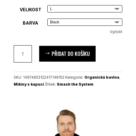
VELIKOST
BARVA
Vyčistit
Smash
PŘIDAT DO KOŠÍKU
the
System
organická
mikina
SKU:
14974653122417148152
Kategorie:
Organická bavlna
,
s
Mikiny s kapucí
Štítek:
Smash the System
kapucí
množství