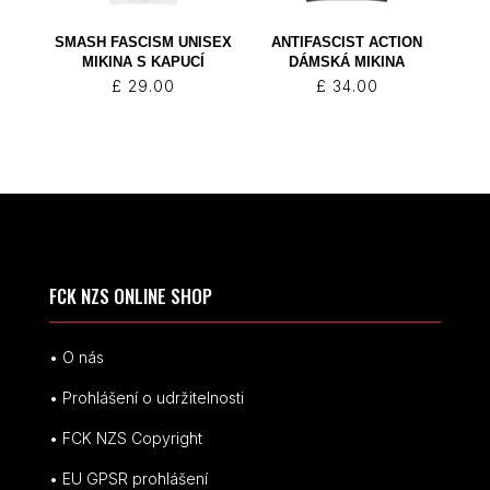
SMASH FASCISM UNISEX
ANTIFASCIST ACTION
MIKINA S KAPUCÍ
DÁMSKÁ MIKINA
£
29.00
£
34.00
FCK NZS ONLINE SHOP
• O nás
• Prohlášení o udržitelnosti
• FCK NZS Copyright
• EU
GPSR p
rohlášení