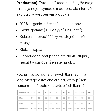
Production)
. Tyto certifikace zaručují, že tvoje
mikina je nejen symbolem odporu, ale i férově a
ekologicky vyrobeným produktem.
100% organická česaná ringspun bavlna
Těžká gramáž (10.3 oz /yd² (350 g/m²))
Kulaté stahovací šňůrky ve stejné barvě
mikiny
Klokaní kapsa
Doporučeno prát při teplotě do 40 stupňů,
nesušit v sušičce. Žehlete naruby.
Poznámka: potisk na tmavých tkaninách má
lehčí vintage estetický vzhled, který působí
tlumeněji, než potisk na světlejších tkaninách.