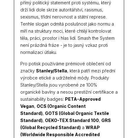
přímý politický statement proti systému, který
drží lidi dole skrze autoritářství, rasismus,
sexismus, třídní nerovnost a státní represe.
Tenhle slogan odmítá poslušnost jako normu a
míří na struktury moci, které chtějí kontrolovat
těla, práci, prostor i hlas lidí. Smash the System
není prázdná fráze - je to jasný vzkaz proti
normalizaci útlaku.
Pro potisk používáme prémiové oblečení od
značky
Stanley/Stella
, která patří mezi přední
výrobce etické a udržitelné módy. Produkty
Stanley/Stella jsou vyrobené ze 100%
organické bavlny a nesou prestižní certifikace a
sustainability badges:
PETA-Approved
Vegan
,
OCS (Organic Content
Standard)
,
GOTS (Global Organic Textile
Standard)
,
OEKO-TEX Standard 100
,
GRS
(Global Recycled Standard)
a
WRAP
(Worldwide Responsible Accredited