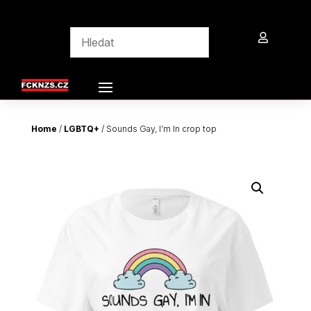

Home
/
LGBTQ+
/ Sounds Gay, I’m In crop top