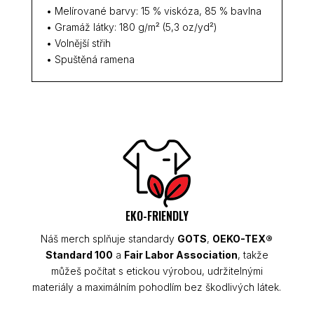
• Melírované barvy: 15 % viskóza, 85 % bavlna
• Gramáž látky: 180 g/m² (5,3 oz/yd²)
• Volnější střih
• Spuštěná ramena
EKO-FRIENDLY
Náš merch splňuje standardy
GOTS
,
OEKO-TEX®
Standard 100
a
Fair Labor Association
, takže
můžeš počítat s etickou výrobou, udržitelnými
materiály a maximálním pohodlím bez škodlivých látek.