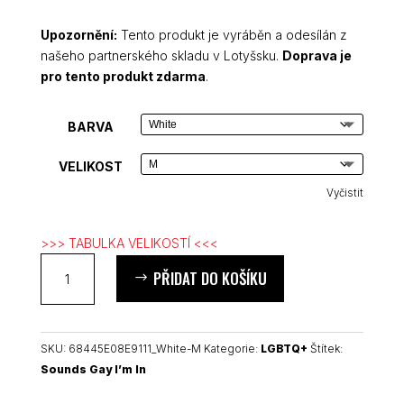
Upozornění:
Tento produkt je vyráběn a odesílán z
našeho partnerského skladu v Lotyšsku.
Doprava je
pro tento produkt zdarma
.
BARVA
VELIKOST
Vyčistit
>>> TABULKA VELIKOSTÍ <<<
Sounds
PŘIDAT DO KOŠÍKU
Gay,
I’m
In
crop
SKU:
68445E08E9111_White-M
Kategorie:
LGBTQ+
Štítek:
top
Sounds Gay I’m In
množství