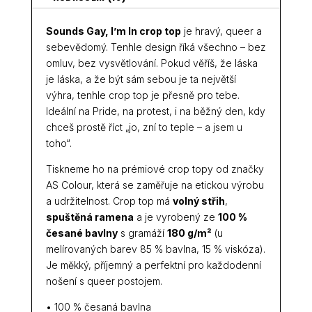
Sounds Gay, I’m In crop top
je hravý, queer a
sebevědomý. Tenhle design říká všechno – bez
omluv, bez vysvětlování. Pokud věříš, že láska
je láska, a že být sám sebou je ta největší
výhra, tenhle crop top je přesně pro tebe.
Ideální na Pride, na protest, i na běžný den, kdy
chceš prostě říct „jo, zní to teple – a jsem u
toho“.
Tiskneme ho na prémiové crop topy od značky
AS Colour, která se zaměřuje na etickou výrobu
a udržitelnost. Crop top má
volný střih
,
spuštěná ramena
a je vyrobený ze
100 %
česané bavlny
s gramáží
180 g/m²
(u
melírovaných barev 85 % bavlna, 15 % viskóza).
Je měkký, příjemný a perfektní pro každodenní
nošení s queer postojem.
• 100 % česaná bavlna