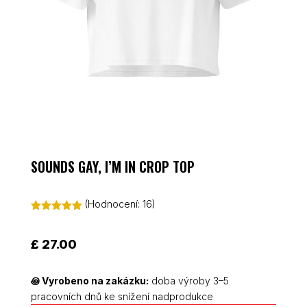
SOUNDS GAY, I’M IN CROP TOP
(Hodnocení:
16
)
Hodnoceno
5.00
z 5 na
základě
£
27.00
hodnocení
zákazníků
꩜
Vyrobeno na zakázku:
doba výroby 3–5
pracovních dnů ke snížení nadprodukce