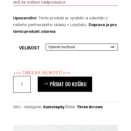
dnů ke snížení nadprodukce
£ 5.00
Upozornění:
Tento produkt je vyráběn a odesílán z
našeho partnerského skladu v Lotyšsku.
Doprava je pro
tento produkt zdarma
.
VELIKOST
>>> TABULKA VELIKOSTÍ <<<
Three
PŘIDAT DO KOŠÍKU
Arrows
kiss
cut
samolepky
SKU:
-
Kategorie:
Samolepky
Štítek:
Three Arrows
množství