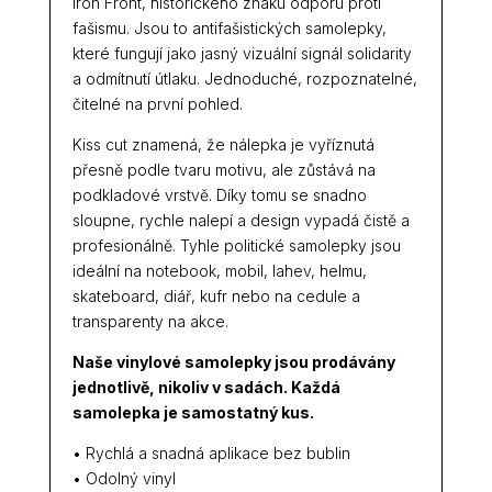
Iron Front, historického znaku odporu proti
fašismu. Jsou to antifašistických samolepky,
které fungují jako jasný vizuální signál solidarity
a odmítnutí útlaku. Jednoduché, rozpoznatelné,
čitelné na první pohled.
Kiss cut znamená, že nálepka je vyříznutá
přesně podle tvaru motivu, ale zůstává na
podkladové vrstvě. Díky tomu se snadno
sloupne, rychle nalepí a design vypadá čistě a
profesionálně. Tyhle politické samolepky jsou
ideální na notebook, mobil, lahev, helmu,
skateboard, diář, kufr nebo na cedule a
transparenty na akce.
Naše vinylové samolepky jsou prodávány
jednotlivě, nikoliv v sadách. Každá
samolepka je samostatný kus.
• Rychlá a snadná aplikace bez bublin
• Odolný vinyl