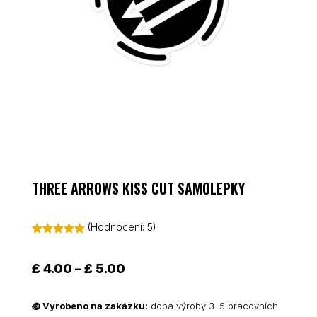
THREE ARROWS KISS CUT SAMOLEPKY
(Hodnocení:
5
)
Hodnoceno
5.00
z 5 na
základě
Rozpětí
£
4.00
–
£
5.00
hodnocení
cen:
zákazníků
£ 4.00
꩜
Vyrobeno na zakázku:
doba výroby 3–5 pracovních
až