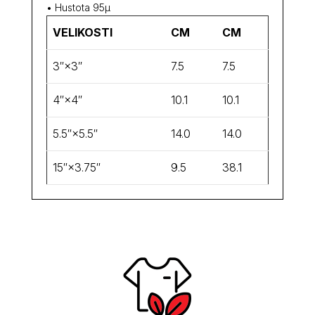
• Hustota 95µ
VELIKOSTI
CM
CM
3″×3″
7.5
7.5
4″×4″
10.1
10.1
5.5″×5.5″
14.0
14.0
15″×3.75″
9.5
38.1