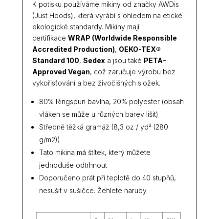
K potisku používáme mikiny od značky AWDis
(Just Hoods), která vyrábí s ohledem na etické i
ekologické standardy. Mikiny mají
certifikace
WRAP (Worldwide Responsible
Accredited Production)
,
OEKO-TEX®
Standard 100
,
Sedex
a jsou také
PETA-
Approved Vegan
, což zaručuje výrobu bez
vykořisťování a bez živočišných složek.
80% Ringspun bavlna, 20% polyester (obsah
vláken se může u různých barev lišit)
Středně těžká gramáž (8,3 oz / yd² (280
g/m2))
Tato mikina má štítek, který můžete
jednoduše odtrhnout
Doporučeno prát při teplotě do 40 stupňů,
nesušit v sušičce. Žehlete naruby.