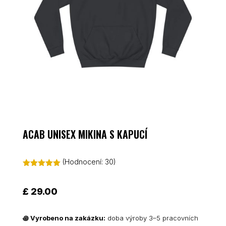
ACAB UNISEX MIKINA S KAPUCÍ
(Hodnocení:
30
)
Hodnoceno
4.97
z 5 na
základě
£
29.00
hodnocení
zákazníků
꩜
Vyrobeno na zakázku:
doba výroby 3–5 pracovních