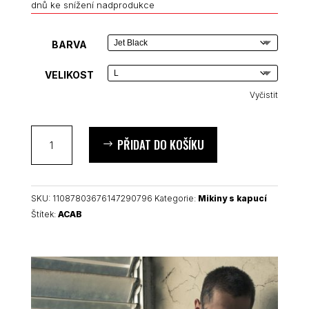
dnů ke snížení nadprodukce
BARVA
VELIKOST
Vyčistit
ACAB
PŘIDAT DO KOŠÍKU
unisex
mikina
s
kapucí
SKU:
11087803676147290796
Kategorie:
Mikiny s kapucí
množství
Štítek:
ACAB