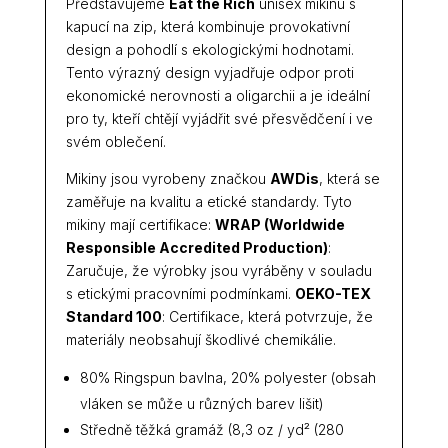
Představujeme
Eat the Rich
unisex mikinu s
kapucí na zip, která kombinuje provokativní
design a pohodlí s ekologickými hodnotami.
Tento výrazný design vyjadřuje odpor proti
ekonomické nerovnosti a oligarchii a je ideální
pro ty, kteří chtějí vyjádřit své přesvědčení i ve
svém oblečení.
Mikiny jsou vyrobeny značkou
AWDis
, která se
zaměřuje na kvalitu a etické standardy. Tyto
mikiny mají certifikace:
WRAP (Worldwide
Responsible Accredited Production)
:
Zaručuje, že výrobky jsou vyráběny v souladu
s etickými pracovními podmínkami.
OEKO-TEX
Standard 100
: Certifikace, která potvrzuje, že
materiály neobsahují škodlivé chemikálie.
80% Ringspun bavlna, 20% polyester (obsah
vláken se může u různých barev lišit)
Středně těžká gramáž (8,3 oz / yd² (280