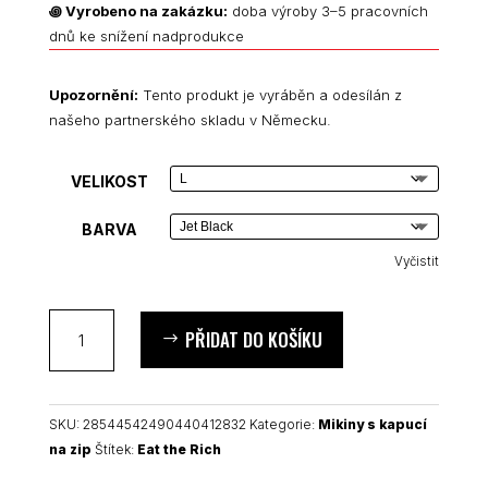
꩜
Vyrobeno na zakázku:
doba výroby 3–5 pracovních
dnů ke snížení nadprodukce
Upozornění:
Tento produkt je vyráběn a odesílán z
našeho partnerského skladu v Německu.
VELIKOST
BARVA
Vyčistit
Eat
PŘIDAT DO KOŠÍKU
the
Rich
unisex
mikina
SKU:
28544542490440412832
Kategorie:
Mikiny s kapucí
s
na zip
Štítek:
Eat the Rich
kapucí