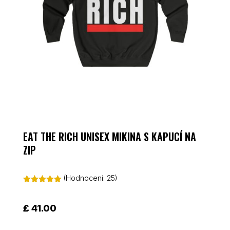
EAT THE RICH UNISEX MIKINA S KAPUCÍ NA
ZIP
(Hodnocení:
25
)
Hodnoceno
4.92
z 5 na
základě
£
41.00
hodnocení
zákazníků