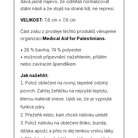
dává jasně najevo, že odmítáš normalizovat
státní násilí a že stojíš na straně lidí, ne represí.
VELIKOST:
7,6 cm × 7,6 cm
Část zisku z prodeje těchto produktů věnujeme
organizaci
Medical Aid for Palestinians.
• 26 % bavlna, 74 % polyester
• možnosti připevnění: nažehlením, přišitím
nebo zavíracím špendlíkem
Jak nažehlit:
Polož oblečení na rovný, tepelně odolný
povrch. Zahřej žehličku na nejvyšší teplotu,
kterou materiál snese. Ujisti se, že je vypnutá
funkce páry.
Přežehli místo, kam chceš nášivku umístit.
Polož nášivku na oblečení (triiko, bunda,
džíska apod.) a přes ni dej tenkou vrstvu látky.