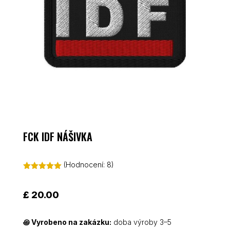
FCK IDF NÁŠIVKA
(Hodnocení:
8
)
Hodnoceno
5.00
z 5 na
základě
£
20.00
hodnocení
zákazníků
꩜
Vyrobeno na zakázku:
doba výroby 3–5