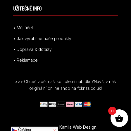
UŽITEČNÉ INFO
• Můj účet
• Jak vyrábíme naše produkty
• Doprava & dotazy
• Reklamace
>>> Chceš vidět naši kompletní nabídku?Navštiv náš
originální online shop na fcknzs.co.uk!
0
© FCK NZS je registrovaná ochranná známka.
Designed by
Kamila Web Design.
Čeština‎