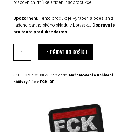
pracovních dnů ke snížení nadprodukce
Upozornění:
Tento produkt je vyráběn a odesílán z
našeho partnerského skladu v Lotyšsku.
Doprava je
pro tento produkt zdarma
.
FCK
PŘIDAT DO KOŠÍKU
IDF
nášivka
množství
SKU:
697371A183EA5
Kategorie:
Nažehlovací a našívací
nášivky
Štítek:
FCK IDF