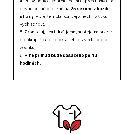
Přilož horkou žehličku na látku přes nášivku a
pevně přitlač přibližně na
25 sekund z každé
strany
. Poté žehličku sundej a nech nášivku
vychladnout.
Zkontroluj, jestli drží, jemným přejetím prstem
po okraji. Pokud se okraj lehce zvedá, proces
zopakuj.
Plné přilnutí bude dosaženo po 48
hodinách.