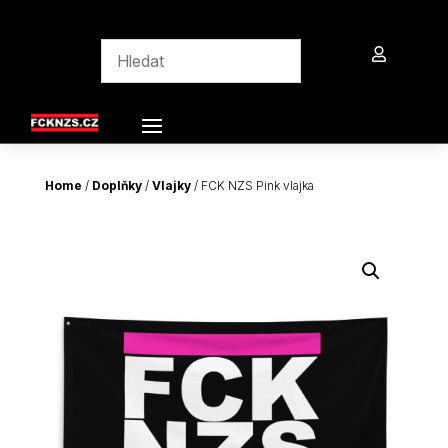

Home
/
Doplňky
/
Vlajky
/ FCK NZS Pink vlajka