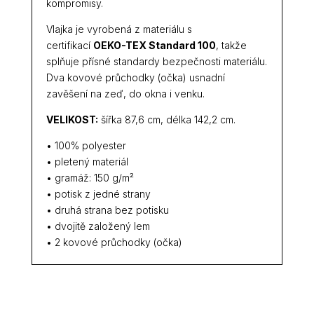
kompromisy.
Vlajka je vyrobená z materiálu s
certifikací
OEKO-TEX Standard 100
, takže
splňuje přísné standardy bezpečnosti materiálu.
Dva kovové průchodky (očka) usnadní
zavěšení na zeď, do okna i venku.
VELIKOST:
šířka 87,6 cm, délka 142,2 cm.
• 100% polyester
• pletený materiál
• gramáž: 150 g/m²
• potisk z jedné strany
• druhá strana bez potisku
• dvojitě založený lem
• 2 kovové průchodky (očka)