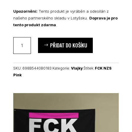
Upozornění:
Tento produkt je vyráběn a odesílán z
našeho partnerského skladu v Lotyšsku.
Doprava je pro
tento produkt zdarma
.
FCK
PŘIDAT DO KOŠÍKU
NZS
Pink
vlajka
množství
SKU:
698B5440B0183
Kategorie:
Vlajky
Štítek:
FCK NZS
Pink