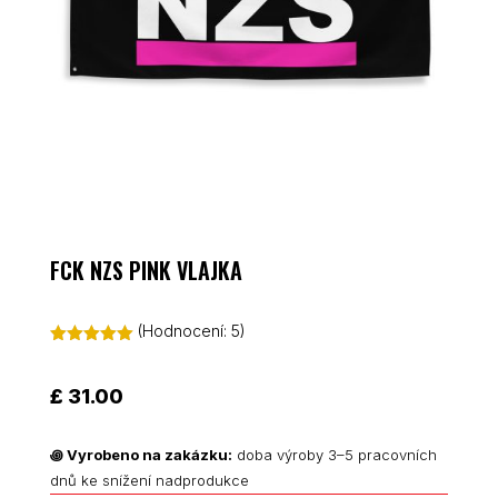
FCK NZS PINK VLAJKA
(Hodnocení:
5
)
Hodnoceno
5.00
z 5 na
základě
£
31.00
hodnocení
zákazníků
꩜
Vyrobeno na zakázku:
doba výroby 3–5 pracovních
dnů ke snížení nadprodukce