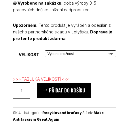
꩜
Vyrobeno na zakázku:
doba výroby 3–5
pracovních dnů ke snížení nadprodukce
Upozornění:
Tento produkt je vyráběn a odesílán z
našeho partnerského skladu v Lotyšsku.
Doprava je
pro tento produkt zdarma
.
VELIKOST
>>> TABULKA VELIKOSTÍ <<<
Make
PŘIDAT DO KOŠÍKU
Antifascism
Great
Again
unisex
SKU:
-
Kategorie:
Recyklované kraťasy
Štítek:
Make
recyklované
Antifascism Great Again
dlouhé