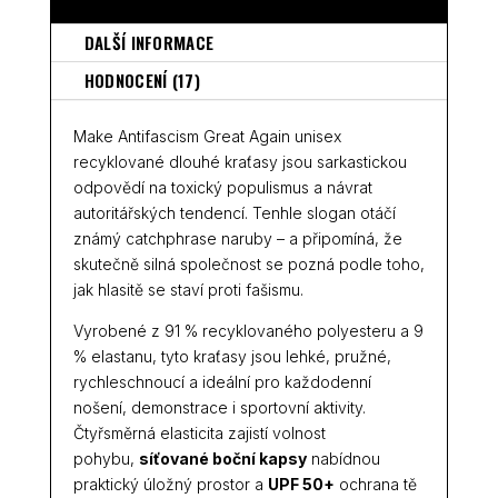
POPIS
DALŠÍ INFORMACE
HODNOCENÍ (17)
Make Antifascism Great Again unisex
recyklované dlouhé kraťasy jsou sarkastickou
odpovědí na toxický populismus a návrat
autoritářských tendencí. Tenhle slogan otáčí
známý catchphrase naruby – a připomíná, že
skutečně silná společnost se pozná podle toho,
jak hlasitě se staví proti fašismu.
Vyrobené z 91 % recyklovaného polyesteru a 9
% elastanu, tyto kraťasy jsou lehké, pružné,
rychleschnoucí a ideální pro každodenní
nošení, demonstrace i sportovní aktivity.
Čtyřsměrná elasticita zajistí volnost
pohybu,
síťované boční kapsy
nabídnou
praktický úložný prostor a
UPF 50+
ochrana tě