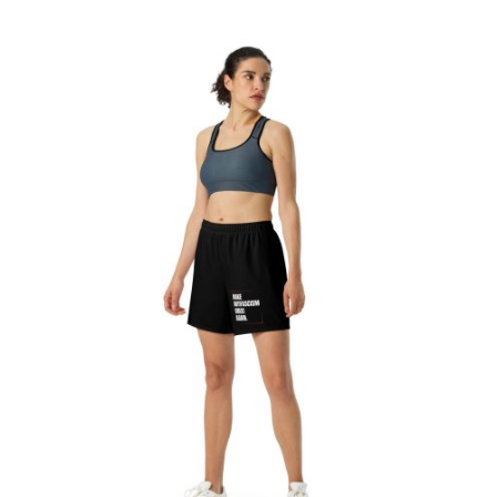
kraťasy
množství