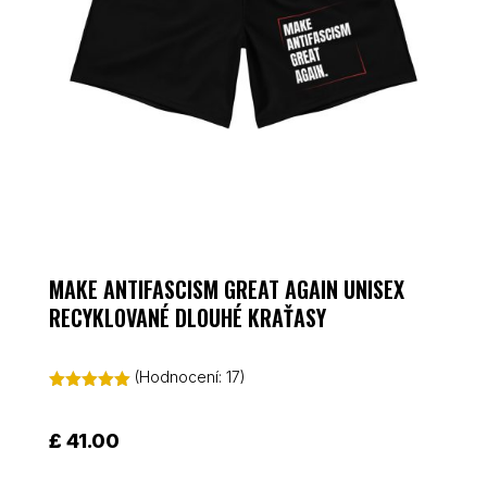
MAKE ANTIFASCISM GREAT AGAIN UNISEX
RECYKLOVANÉ DLOUHÉ KRAŤASY
(Hodnocení:
17
)
Hodnoceno
5.00
z 5 na
základě
£
41.00
hodnocení
zákazníků