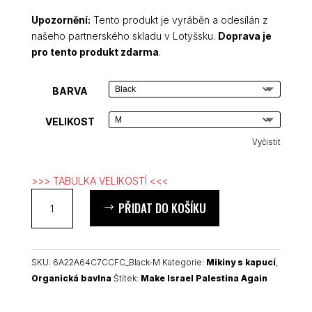
Upozornění:
Tento produkt je vyráběn a odesílán z
našeho partnerského skladu v Lotyšsku.
Doprava je
pro tento produkt zdarma
.
BARVA
VELIKOST
Vyčistit
>>> TABULKA VELIKOSTÍ <<<
Make
PŘIDAT DO KOŠÍKU
Israel
Palestina
Again
dámská
SKU:
6A22A64C7CCFC_Black-M
Kategorie:
Mikiny s kapucí
,
organická
Organická bavlna
Štítek:
Make Israel Palestina Again
mikina
množství