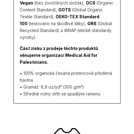
Vegan
(bez živočišných složek),
OCS
(Organic
Content Standard),
GOTS
(Global Organic
Textile Standard),
OEKO-TEX Standard
100
(testováno na škodlivé látky),
GRS
(Global
Recycled Standard) a WRAP (etické standardy
výroby).
Část zisku z prodeje těchto produktů
věnujeme organizaci
Medical Aid for
Palestinians.
• 100% organická česaná prstencově předená
bavlna
• Gramáž: 8,9 oz/yd² (300 g/m²)
• Středně volný střih se spadlými rameny