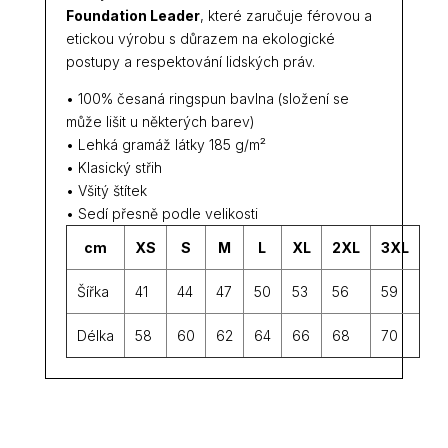
Foundation Leader
, které zaručuje férovou a
etickou výrobu s důrazem na ekologické
postupy a respektování lidských práv.
• 100% česaná ringspun bavlna (složení se
může lišit u některých barev)
• Lehká gramáž látky 185 g/m²
• Klasický střih
• Všitý štítek
• Sedí přesně podle velikosti
cm
XS
S
M
L
XL
2XL
3XL
Šířka
41
44
47
50
53
56
59
Délka
58
60
62
64
66
68
70