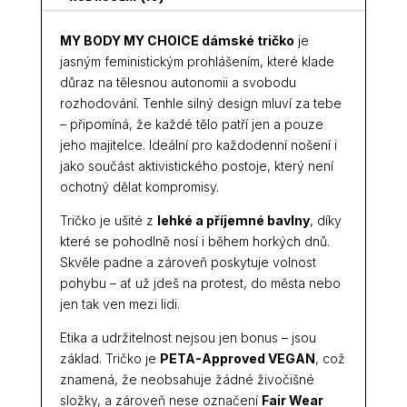
MY BODY MY CHOICE dámské tričko
je
jasným feministickým prohlášením, které klade
důraz na tělesnou autonomii a svobodu
rozhodování. Tenhle silný design mluví za tebe
– připomíná, že každé tělo patří jen a pouze
jeho majitelce. Ideální pro každodenní nošení i
jako součást aktivistického postoje, který není
ochotný dělat kompromisy.
Tričko je ušité z
lehké a příjemné bavlny
, díky
které se pohodlně nosí i během horkých dnů.
Skvěle padne a zároveň poskytuje volnost
pohybu – ať už jdeš na protest, do města nebo
jen tak ven mezi lidi.
Etika a udržitelnost nejsou jen bonus – jsou
základ. Tričko je
PETA-Approved VEGAN
, což
znamená, že neobsahuje žádné živočišné
složky, a zároveň nese označení
Fair Wear