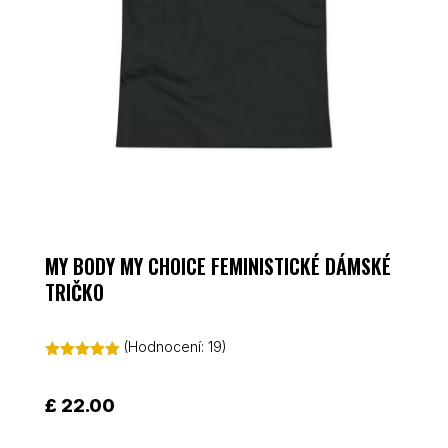
MY BODY MY CHOICE FEMINISTICKÉ DÁMSKÉ
TRIČKO
(Hodnocení:
19
)
Hodnoceno
5.00
z 5 na
základě
£
22.00
hodnocení
zákazníků