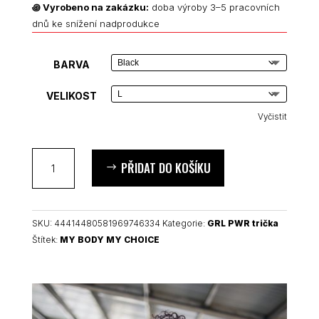
꩜
Vyrobeno na zakázku:
doba výroby 3–5 pracovních
dnů ke snížení nadprodukce
BARVA
VELIKOST
Vyčistit
MY
PŘIDAT DO KOŠÍKU
BODY
MY
CHOICE
feministické
SKU:
44414480581969746334
Kategorie:
GRL PWR trička
dámské
Štítek:
MY BODY MY CHOICE
tričko
množství