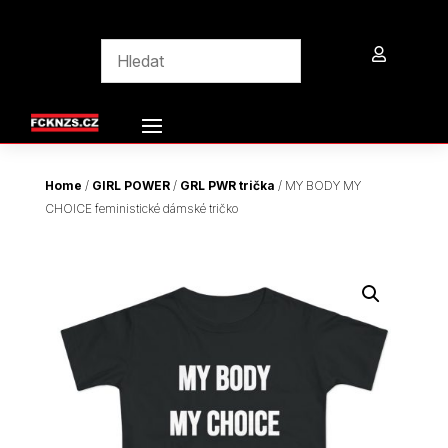

Home
/
GIRL POWER
/
GRL PWR trička
/ MY BODY MY
CHOICE feministické dámské tričko