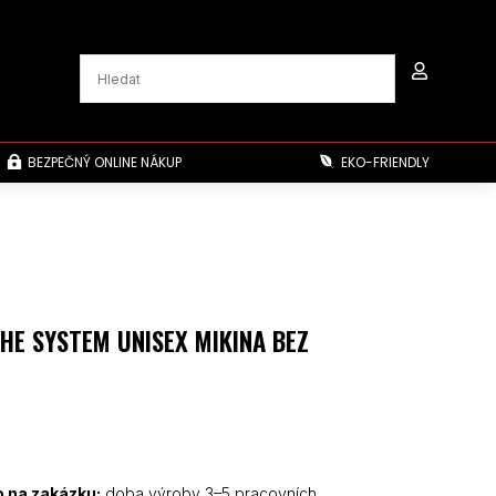

BEZPEČNÝ ONLINE NÁKUP
EKO-FRIENDLY


HE SYSTEM UNISEX MIKINA BEZ
 na zakázku:
doba výroby 3–5 pracovních