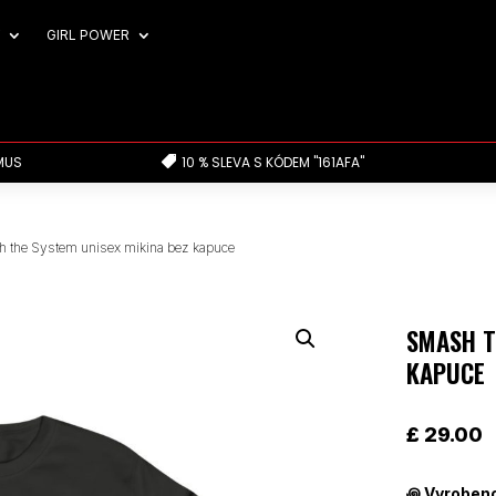
GIRL POWER
MUS
10 % SLEVA S KÓDEM "161AFA"

 the System unisex mikina bez kapuce
SMASH T
KAPUCE
£
29.00
꩜
Vyrobeno