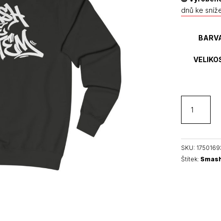
dnů ke sníž
BARV
VELIKO
Smash
the
System
unisex
mikina
SKU:
1750169
bez
Štítek:
Smash
kapuce
množství