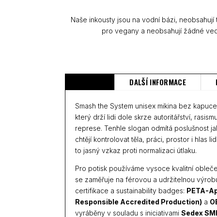
Naše inkousty jsou na vodní bázi, neobsahují
pro vegany a neobsahují žádné ved
POPIS
DALŠÍ INFORMACE
Smash the System unisex mikina bez kapuce j
který drží lidi dole skrze autoritářství, rasism
represe. Tenhle slogan odmítá poslušnost jak
chtějí kontrolovat těla, práci, prostor i hlas 
to jasný vzkaz proti normalizaci útlaku.
Pro potisk používáme vysoce kvalitní obleč
se zaměřuje na férovou a udržitelnou výrob
certifikace a sustainability badges:
PETA-Ap
Responsible Accredited Production)
a
O
vyráběny v souladu s iniciativami
Sedex SM