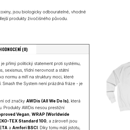
 toxiny, jsou biologicky odbouratelné, vhodné
lejší produkty živočišného původu.
HODNOCENÍ (0)
e přímý politický statement proti systému,
us, sexismus, třídní nerovnost a státní
o normu a míří na struktury moci, které
lidí. Smash the System není prázdná fráze - je
ení od značky
AWDis (All We Do Is)
, která
u. Produkty AWDis nesou prestižní
proved Vegan
,
WRAP (Worldwide
EKO-TEX Standard 100
, a zároveň jsou
ETA
a
Amfori BSCI
. Díky tomu máš jistotu,