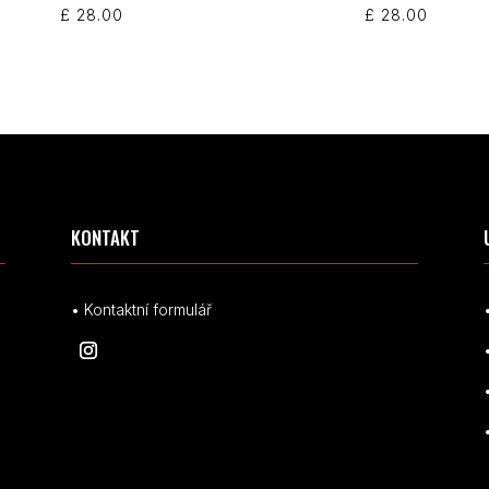
£
28.00
£
28.00
KONTAKT
• Kontaktní formulář