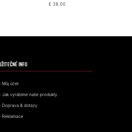
£
28.00
UŽITEČNÉ INFO
• Můj účet
• Jak vyrábíme naše produkty
• Doprava & dotazy
• Reklamace