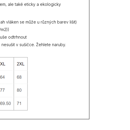
tem, ale také eticky a ekologicky
h vláken se může u různých barev lišit)
/m2))
duše odtrhnout
 nesušit v sušičce. Žehlete naruby.