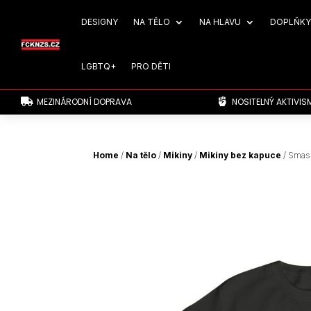
DESIGNY
NA TĚLO
NA HLAVU
DOPLŇKY
LGBTQ+
PRO DĚTI
MEZINÁRODNÍ DOPRAVA
NOSITELNÝ AKTIVIS


Home
/
Na tělo
/
Mikiny
/
Mikiny bez kapuce
/ Smash