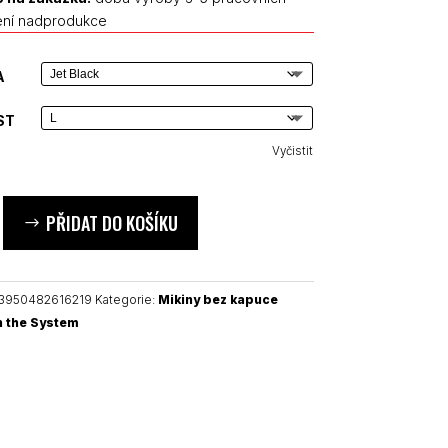
ení nadprodukce
A
ST
Vyčistit
PŘIDAT DO KOŠÍKU
3950482616219
Kategorie:
Mikiny bez kapuce
 the System