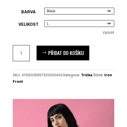
BARVA
VELIKOST
Vyčistit
Iron
PŘIDAT DO KOŠÍKU
Front
dámské
tričko
množství
SKU:
41105035657303433403
Kategorie:
Trička
Štítek:
Iron
Front