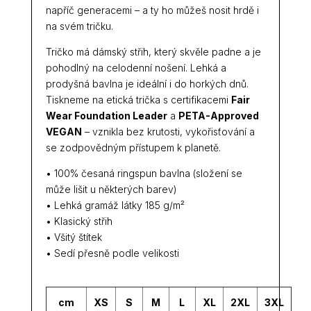
napříč generacemi – a ty ho můžeš nosit hrdě i
na svém tričku.
Tričko má dámský střih, který skvěle padne a je
pohodlný na celodenní nošení. Lehká a
prodyšná bavlna je ideální i do horkých dnů.
Tiskneme na etická trička s certifikacemi
Fair
Wear Foundation Leader
a
PETA-Approved
VEGAN
– vznikla bez krutosti, vykořisťování a
se zodpovědným přístupem k planetě.
• 100% česaná ringspun bavlna (složení se
může lišit u některých barev)
• Lehká gramáž látky 185 g/m²
• Klasický střih
• Všitý štítek
• Sedí přesně podle velikosti
cm
XS
S
M
L
XL
2XL
3XL