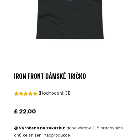
IRON FRONT DÁMSKÉ TRIČKO
(Hodnocení:
31
)
Hodnoceno
4.97
z 5 na
základě
£
22.00
hodnocení
zákazníků
꩜
Vyrobeno na zakázku:
doba výroby 3–5 pracovních
dnů ke snížení nadprodukce