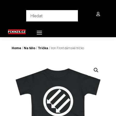

Home
/
Na tělo
/
Trička
/ Iron Front dámské tričko